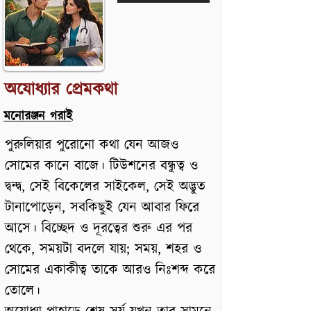
অযোধ্যার প্রেমকথা
মনোরঞ্জন গরাই
পুরুলিয়ার পুরোনো কথা যেন আজও
সোমের কানে বাজে। টিউশনের বন্ধুত্ব ও
দ্বন্দ্ব, সেই বিকেলের সাইকেল, সেই অদ্ভুত
টানাপোড়েন, সবকিছুই যেন আবার ফিরে
আসে। বিচ্ছেদ ও দূরত্বের শুরু এর পর
থেকে, সময়টা বদলে যায়; সময়, শহর ও
সোমের একাকীত্ব তাকে আরও নিঃশব্দ করে
তোলে।