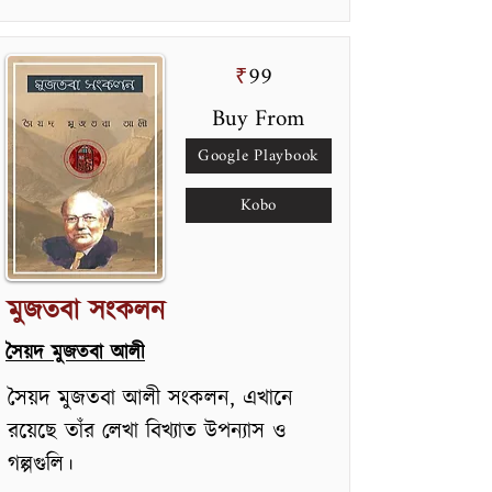
99
₹
Buy From
Google Playbook
Kobo
মুজতবা সংকলন
সৈয়দ মুজতবা আলী
সৈয়দ মুজতবা আলী সংকলন, এখানে
রয়েছে তাঁর লেখা বিখ্যাত উপন্যাস ও
গল্পগুলি।