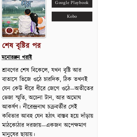
Google Playbook
Kobo
শেষ বৃষ্টির পর
মনোরঞ্জন গরাই
শ্রাবণের শেষ বিকেলে, যখন বৃষ্টি আর
বাতাসে ভিজে ওঠে চারদিক, ঠিক তখনই
যেন কেউ ধীরে ধীরে জেগে ওঠে—অতীতের
ভেজা স্মৃতি, অচেনা টান, আর অমোঘ
আকর্ষণ। নীরেন্দ্রনাথ চক্রবর্তীর সেই
কবিতার আবহ যেন হঠাৎ বাস্তব হয়ে দাঁড়ায়
মাঠকোঠার দরজায়—একজন অপেক্ষমাণ
মানুষের ছায়ায়।