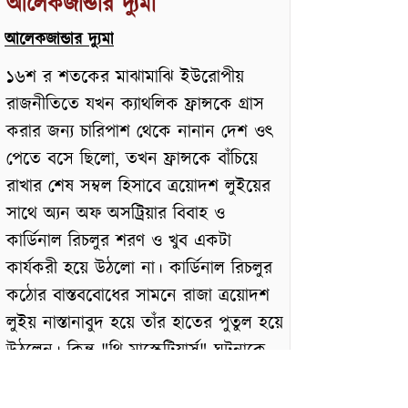
আলেকজান্ডার দ্যুমা
আলেকজান্ডার দ্যুমা
১৬শ র শতকের মাঝামাঝি ইউরোপীয়
রাজনীতিতে যখন ক্যাথলিক ফ্রান্সকে গ্রাস
করার জন্য চারিপাশ থেকে নানান দেশ ওৎ
পেতে বসে ছিলো, তখন ফ্রান্সকে বাঁচিয়ে
রাখার শেষ সম্বল হিসাবে ত্রয়োদশ লুইয়ের
সাথে অ্যন অফ অসট্রিয়ার বিবাহ ও
কার্ডিনাল রিচলুর শরণ ও খুব একটা
কার্যকরী হয়ে উঠলো না। কার্ডিনাল রিচলুর
কঠোর বাস্তববোধের সামনে রাজা ত্রয়োদশ
লুইয় নাস্তানাবুদ হয়ে তাঁর হাতের পুতুল হয়ে
উঠলেন। কিন্তু "থ্রি মাস্কেটিয়ার্স" ঘটনাকে
নিয়ে গিয়েছিলো অন্যদিকে।
"টুয়েন্টি ইয়ার্স আফটার"— আলেকজান্ডার