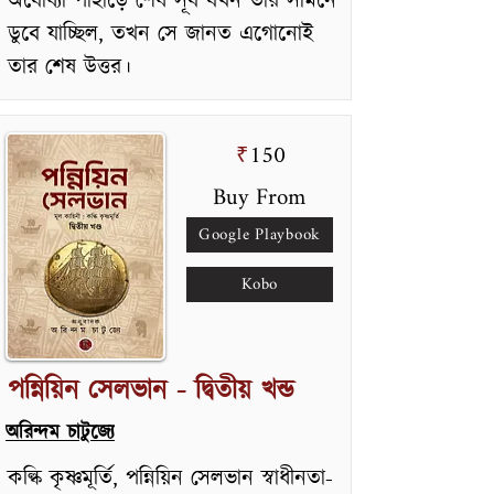
অযোধ্যা পাহাড়ে শেষ সূর্য যখন তার সামনে
ডুবে যাচ্ছিল, তখন সে জানত এগোনোই
তার শেষ উত্তর।
150
₹
Buy From
Google Playbook
Kobo
পন্নিয়িন সেলভান - দ্বিতীয় খন্ড
অরিন্দম চাটুজ্যে
কল্কি কৃষ্ণমূর্তি, পন্নিয়িন সেলভান স্বাধীনতা-