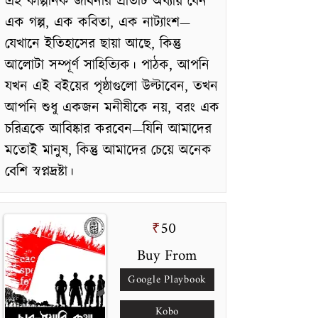
এই কাল্পনিক জীবনীর প্রতিটি অধ্যায় যেন
এক গল্প, এক কবিতা, এক নাট্যাংশ—
যেখানে ইতিহাসের ছায়া আছে, কিন্তু
আলোটা সম্পূর্ণ সাহিত্যিক। পাঠক, আপনি
যখন এই বইয়ের পৃষ্ঠাগুলো উল্টাবেন, তখন
আপনি শুধু একজন মনীষীকে নয়, বরং এক
চরিত্রকে আবিষ্কার করবেন—যিনি আমাদের
মতোই মানুষ, কিন্তু আমাদের চেয়ে অনেক
বেশি স্বপ্নদ্রষ্টা।
50
₹
Buy From
Google Playbook
Kobo