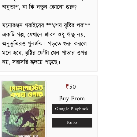
অনুতাপ, না কি নতুন কোনো শুরু?
মনোরঞ্জন গরাইয়ের **‘শেষ বৃষ্টির পর’**—
একটি গল্প, যেখানে শ্রাবণ শুধু ঋতু নয়,
অনুভূতিরও পুনর্জন্ম। পড়তে শুরু করলে
মনে হবে, বৃষ্টির ফোঁটা যেন পাতার ওপর
নয়, সরাসরি হৃদয়ে পড়ছে।
50
₹
Buy From
Google Playbook
Kobo