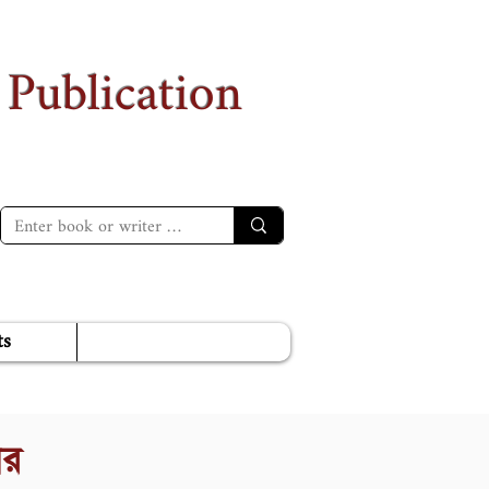
 Publication
ts
ার