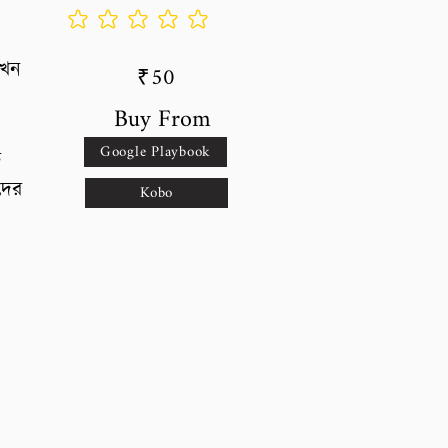
No ratings yet
কখন
50
₹
Buy From
Google Playbook
ে
দের
Kobo