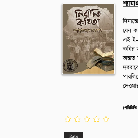
শ্যামা
দিনান
যেন কব
এই ই-
কবির 
অন্তত
দরবার
পাবলিক
দেওয়া
Rate