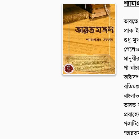
শ্যামা
ভাবতে 
প্রাক 
শুধু ম
পেলেও
মানুষী
গা বা
অষ্টাদ
রতিমঞ
বাংলাভ
ভারত 
প্রবাহ
গঙ্গাট
'ভারত