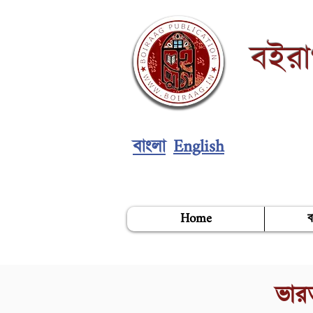
বইর
English
বাংলা
Home
ব
ভার