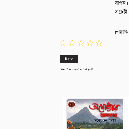
যাপন। 
প্রচেষ্টা
Rate
You have not rated yet!