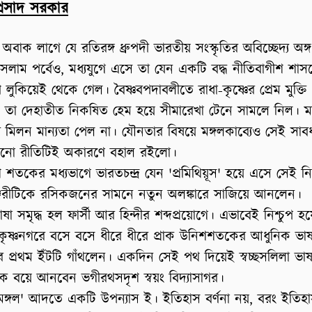
প্রসাদ সরকার
অবাক লাগে যে রতিরঙ্গ ধ্রুপদী ভারতীয় সংস্কৃতির অবিচ্ছেদ্য অঙ্
ইসলাম পর্বেও, মধ্যযুগে এসে তা যেন একটি বদ্ধ নীতিবাগীশ শাস
ুখ লুকিয়েই থেকে গেল। বৈষ্ণবপদাবলীতে রাধা-কৃষ্ণের প্রেম মুক্তি
 তা দেহাতীত নিকষিত হেম হয়ে সীমারেখা টেনে সামলে নিল। মা
র মিলন মান্যতা পেল না। যৌনতার বিষয়ে মঙ্গলকাব্যেও সেই সাব
ঁচানো রীতিটিই অকারণে বহাল রইলো।
শ শতকের মধ্যভাগে ভারতচন্দ্র যেন 'প্রমিথিয়ূস' হয়ে এসে সেই নিষ
্জরীটিকে রসিকজনের সামনে নতুন অলঙ্কারে সাজিয়ে আনলেন।
াষা সমৃদ্ধ হল ফার্সী আর হিন্দীর শব্দপ্রয়োগে। এভাবেই নিশ্চুপ হয়
কৃষ্ণনগরে বসে বসে ধীরে ধীরে প্রাক উনিশশতকের আধুনিক ভাষ
ের প্রথম ইঁটটি গাঁথলেন। একদিন সেই পথ দিয়েই স্বচ্ছসলিলা ভাষ
িকে বয়ে আনবেন ভগীরথসদৃশ স্বয়ং বিদ্যাসাগর।
মঙ্গল' আদতে একটি উপন্যাস ই। ইতিহাস বর্ণনা নয়, বরং ইতিহ