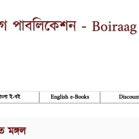
Boiraag
াগ পাবলিকেশন -
াংলা ই-বই
English e-Books
Discoun
ত মঙ্গল