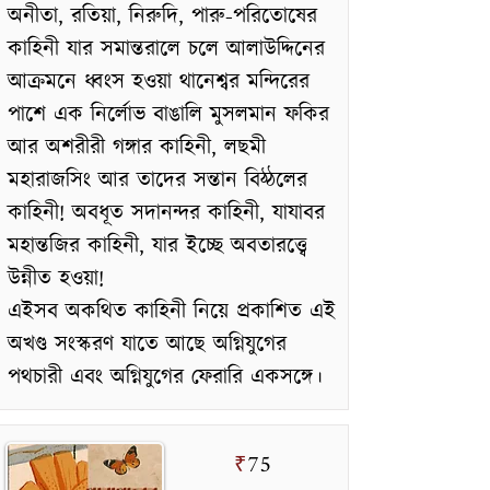
অনীতা, রতিয়া, নিরুদি, পারু-পরিতোষের
কাহিনী যার সমান্তরালে চলে আলাউদ্দিনের
আক্রমনে ধ্বংস হওয়া থানেশ্বর মন্দিরের
পাশে এক নির্লোভ বাঙালি মুসলমান ফকির
আর অশরীরী গঙ্গার কাহিনী, লছমী
মহারাজসিং আর তাদের সন্তান বিঠ্ঠলের
কাহিনী! অবধূত সদানন্দর কাহিনী, যাযাবর
মহান্তজির কাহিনী, যার ইচ্ছে অবতারত্ত্বে
উন্নীত হওয়া!
এইসব অকথিত কাহিনী নিয়ে প্রকাশিত এই
অখণ্ড সংস্করণ যাতে আছে অগ্নিযুগের
পথচারী এবং অগ্নিযুগের ফেরারি একসঙ্গে।
75
₹