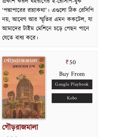
প্রকাশ করল বইরাগের ই-রেসিপি-বুক
‘পদ্মাপারের রান্নাকথা’। এগুলো ঠিক রেসিপি
নয়, আবেগ আর স্মৃতির এমন ককটেল, যা
আমাদের টাইম মেশিনে চড়ে পেছন পানে
যেতে বাধ্য করে।
50
₹
Buy From
Google Playbook
Kobo
গৌড়রাজমালা