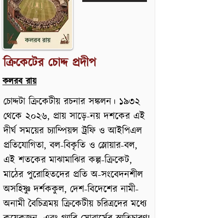
ক্রিকেটের চোদ্দ প্রদীপ
কলরব রায়
চোদ্দটা ক্রিকেটীয় রচনার সঙ্কলন। ১৯৩২
থেকে ২০২৬, প্রায় সাড়ে-নয় দশকের এই
দীর্ঘ সময়ের চ্যাম্পিয়ন্স ট্রফি ও আইপিএল
প্রতিযোগিতা, বল-বিকৃতি ও স্লোয়ার-বল,
এই শতকের মাঝামাঝির কল্প-ক্রিকেট,
মাঠের পুরোহিতদের প্রতি অ-সংবেদনশীল
অসহিষ্ণু দর্শককুল, দেশ-বিদেশের নামী-
অনামী বৈচিত্রময় ক্রিকেটীয় চরিত্রদের মধ্যে