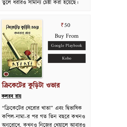
তুলে ধরারও সামান্য চেষ্টা করা হয়েছে।
50
₹
Buy From
Google Playbook
Kobo
ক্রিকেটের কুড়িটা ওভার
কলরব রায়
“ক্রিকেটের খেরোর খাতা” এবং দ্বিভাষিক
কপিল-নামা–র পর গত তিন বছরে কখনও
অনুরোধে, কখনও নিজের খেয়ালে আবারও