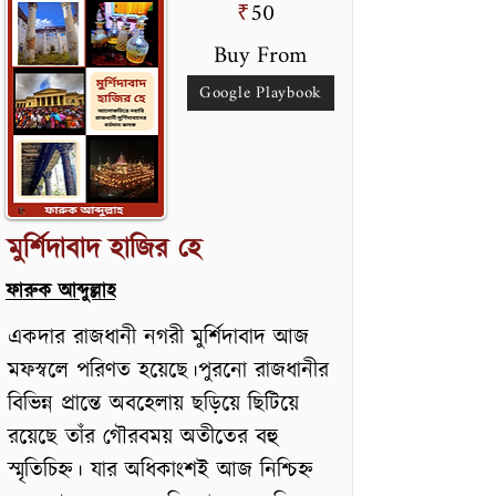
50
₹
Buy From
Google Playbook
মুর্শিদাবাদ হাজির হে
ফারুক আব্দুল্লাহ
একদার রাজধানী নগরী মুর্শিদাবাদ আজ
মফস্বলে পরিণত হয়েছে।পুরনো রাজধানীর
বিভিন্ন প্রান্তে অবহেলায় ছড়িয়ে ছিটিয়ে
রয়েছে তাঁর গৌরবময় অতীতের বহু
স্মৃতিচিহ্ন। যার অধিকাংশই আজ নিশ্চিহ্ন