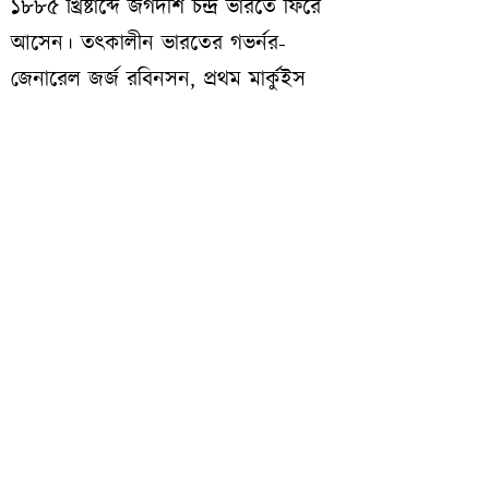
১৮৮৫ খ্রিষ্টাব্দে জগদীশ চন্দ্র ভারতে ফিরে
আসেন। তৎকালীন ভারতের গভর্নর-
জেনারেল জর্জ রবিনসন, প্রথম মার্কুইস
অব রিপনের অনুরোধে স্যার অ্যালফ্রেড
ক্রফট বসুকে প্রেসিডেন্সি কলেজে
পদার্থবিদ্যার অধ্যাপক নিযুক্ত করেন।
১৯১৫ সালে বসু প্রেসিডেন্সি কলেজ থেকে
অবসর গ্রহণ করেন। তারপর দুই বছর
পরিকল্পনার পরে ১৯১৭ সালের নভেম্বর
মাসে বসু বিজ্ঞান মন্দির প্রতিষ্ঠিত হয়।
click on the image to get details of the e-book