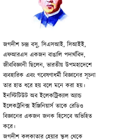
জগদীশ চন্দ্র বসু, সিএসআই, সিআইই,
এফআরএস একজন বাঙালি পদার্থবিদ,
জীববিজ্ঞানী ছিলেন, ভারতীয় উপমহাদেশে
ব্যবহারিক এবং গবেষণাধর্মী বিজ্ঞানের সূচনা
তার হাত ধরে হয় বলে মনে করা হয়।
ইনস্টিটিউট অব ইলেকট্রিক্যাল অ্যান্ড
ইলেকট্রনিক্স ইঞ্জিনিয়ার্স তাকে রেডিও
বিজ্ঞানের একজন জনক হিসেবে অভিহিত
করে।
জগদীশ কলকাতার হেয়ার স্কুল থেকে