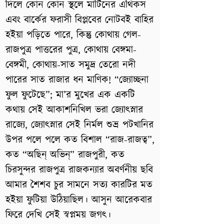
দিলে কোন কোন স্থলে মার্টিনের এথিকস
এবং বার্কের ফরাসী বিপ্লবের নোটবই বাহির
হইয়া পড়িতে পারে, কিন্তু কোথায় গেল-
রাজপুত্র পাত্তরের পুত্র, কোথায় বেঙ্গমা-
বেঙ্গমী, কোথায়-সাত সমুদ্র তেরো নদী
পারের সাত রাজার ধন মাণিক! “জ্যোচ্ছনা
ফুল ফুটেছে”; মা’র মুখের এক একটি
কথায় সেই আকাশনিখিল ভরা জ্যোৎস্নার
রাজ্যে, জ্যোৎস্নার সেই নির্মল শুভ্র পটখানির
উপর পলে পলে কত বিশাল “রাজ-রাজত্ব”,
কত “অছিন্ অভিন্” রাজপুরী, কত
চিরসুন্দর রাজপুত্র রাজকন্যার অবর্ণনীয় ছবি
আমার শৈশব চুর সামনে সত্য কারটির মত
হইয়া ফুটিয়া উঠিয়াছিল। আসুন আরেকবার
ফিরে দেখি সেই স্বপ্নময় জগৎ।