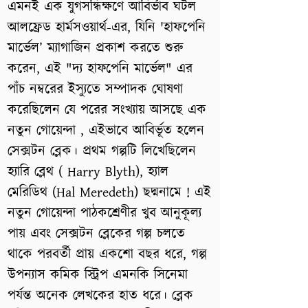
এমনই এক যুগসন্ধিক্ষণে আবির্ভাব ঘটল
আলফ্রেড হার্মসওয়ার্থ-এর, যিনি 'হাফপেনি
মার্ভেল’ ম্যাগাজিন প্রকাশ করতে শুরু
করেন, এই "দ্য হাফপেনি মার্ভেল" এর
পাঁচ নম্বরের ইস্যুতে সম্পাদক ঘোষণা
করেছিলেন যে পরের সংখ্যায় আসছে এক
নতুন গোয়েন্দা , এইভাবে আবির্ভূত হলেন
সেক্সটন ব্লেক। প্রথম গল্পটি লিখেছিলেন
হ্যারি ব্লেথ ( Harry Blyth), হ্যাল
মেরিডিথ (Hal Meredeth) ছদ্মনামে ! এই
নতুন গোয়েন্দা পাঠকশ্রেণীর খুব আনুকূল্য
পায় এবং সেক্সটন ব্লেকের গল্প চলতে
থাকে পরবর্তী প্রায় একশো বছর ধরে, গল্প
উপন্যাস কমিক স্ট্রিপ এমনকি সিনেমা
পর্যন্ত অনেক লেখকের হাত ধরে। ব্লেক