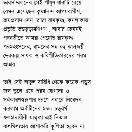
ভাবসম্মিলনের সেই পীযূষ ধারাটি বেয়ে
যেমন এসেছেন কৃষ্ণানন্দ আগমবাগীশ,
রামপ্রসাদ সেন, রাজা রামকৃষ্ণ, কমলাকান্ত
প্রভৃতি ভক্তচূড়ামণিগণ , আবার তেমনই
পরবর্তীতে আমরা পেয়েছি রামকৃষ্ণ
পরমহংসদেব, বামদেব সহ বহু কালজয়ী
দেবকল্প সাধক ও কবিগীতিকারদের পরম
আশ্রয়।
তাই সেই অতুল বারিধি থেকে কয়েক গন্ডুষ
জল তুলে এনে পরম যোগাদ্যা ও
সর্বকারণস্বরূপার চরণে এবারে নিবেদন
করলাম অর্বাচীনের মত। চতুর্বর্গ
ফলপ্রদায়ীনী মাতৃকা এই নিতান্ত
বালখিল্যতায় আশাকরি কূপিতা হবেন না।