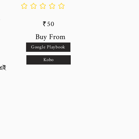
No ratings yet
50
₹
Buy From
,
Google Playbook
Kobo
 এই