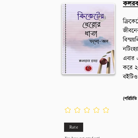
কলরব
ক্রিক
জীবনের
বিস্ময়
নটিংহ্য
এবার 
করে ২
বইটিও
Rate