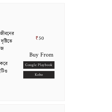
 জীবনের
50
₹
ৃষ্টিতে
রিজ
Buy From
 করে
Google Playbook
ইটিও
Kobo