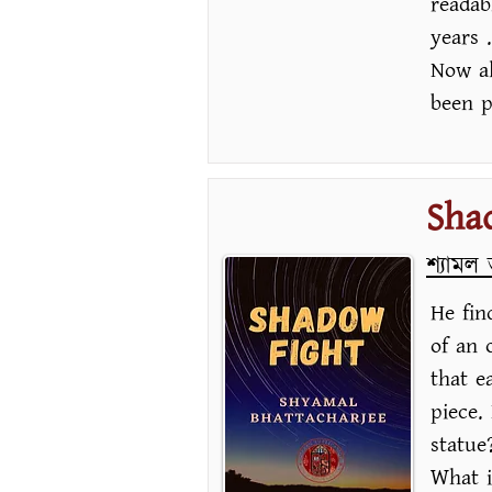
readab
years .
Now al
been p
Sha
শ্যামল ভট
He fin
of an 
that e
piece.
statue
What i