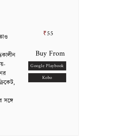
55
₹
 তাও
Buy From
্ধকালীন
ীয়-
Google Playbook
নের
Kobo
্রিকেট,
 সঙ্গে