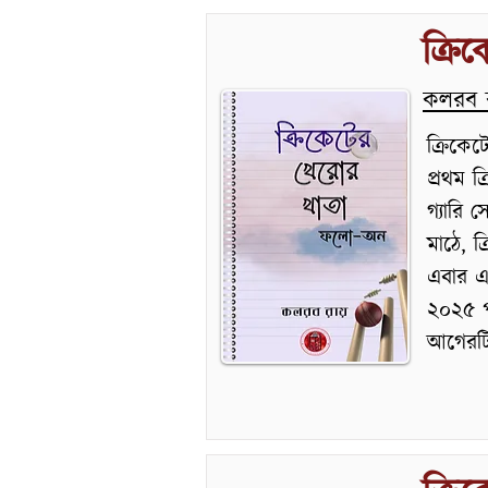
ক্রি
কলরব 
ক্রিকে
প্রথম ক
গ্যারি 
মাঠে, ক
এবার এ
২০২৫ প
আগেরটি