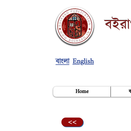
বইর
English
বাংলা
Home
ব
<<