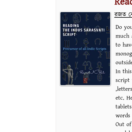
Read
রজত ক
Do you
much a
to hav
monogr
outsid
In thi
script
,lette
etc. H
tablet
words 
Out of