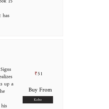
took 15
t has
 Signs
51
₹
alizes
ks up a
Buy From
the
Kobo
 his