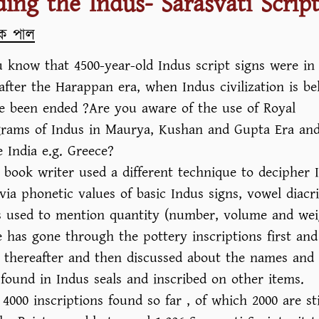
ing the Indus- Sarasvati Scrip
ে পাল
 know that 4500-year-old Indus script signs were in
fter the Harappan era, when Indus civilization is be
e been ended ?Are you aware of the use of Royal
ams of Indus in Maurya, Kushan and Gupta Era and
e India e.g. Greece?
s book writer used a different technique to decipher 
 via phonetic values of basic Indus signs, vowel diacri
rs used to mention quantity (number, volume and wei
e has gone through the pottery inscriptions first and
s thereafter and then discussed about the names and
found in Indus seals and inscribed on other items.
 4000 inscriptions found so far , of which 2000 are sti