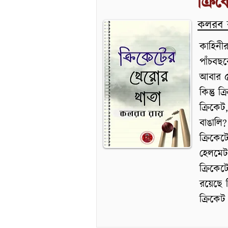
ক্রি
কলরব 
কাহিনীর
পাঁচবছর
আবার ৫
কিন্তু 
ক্রিকেট
বাঙালি? 
ক্রিকেট
হেলমেট 
ক্রিকে
রয়েছে ক
ক্রিকেট