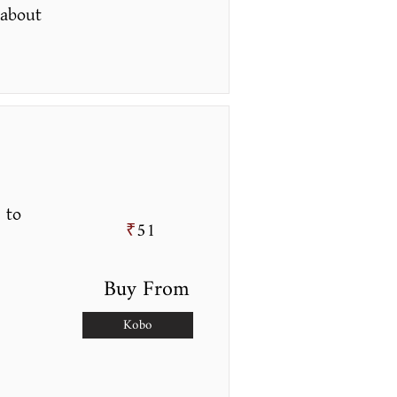
 about
 to
51
₹
Buy From
Kobo