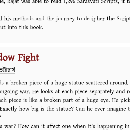
le, Rajat was able to read 1,296 Sarasvati Scripts, it 
l his methods and the journey to decipher the Scrip
ut into this book.
dow Fight
্টাচার্য
ds a broken piece of a huge statue scattered around.
ongoing war. He looks at each piece separately and re
ach piece is like a broken part of a huge eye. He pic
 Exactly how big is the statue? Can he ever imagine 
?
s war? How can it affect one when it's happening in