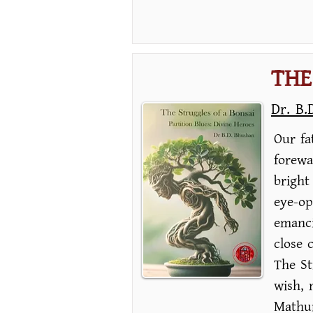
THE
Dr. B.
Our fa
forewa
bright
eye-op
emanci
close 
The St
wish, 
Mathur