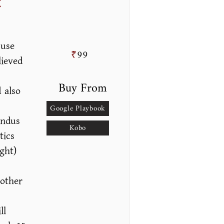
t
 use
99
₹
lieved
Buy From
 also
Google Playbook
Indus
Kobo
tics
ght)
 other
ll