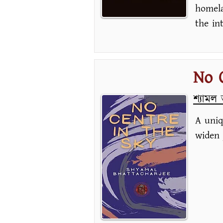
homela
the in
No 
শ্যামল ভট
A uniq
widen 