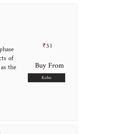
51
₹
 phase
cts of
Buy From
 as the
Kobo