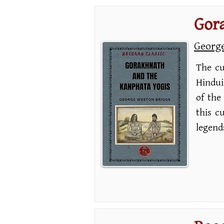
Gor
Georg
The cu
Hindui
of the 
this c
legend