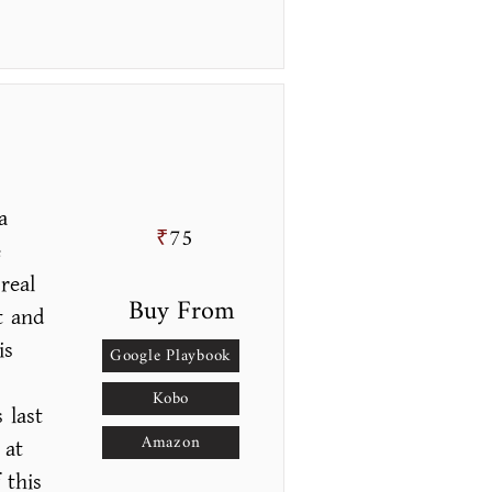
a
75
₹
e
real
Buy From
t and
is
Google Playbook
Kobo
 last
Amazon
 at
 this