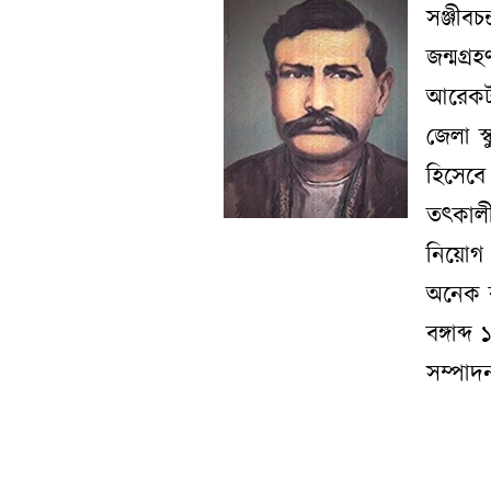
সঞ্জীবচ
জন্মগ্র
আরেকটা 
জেলা স
হিসেবে 
তৎকালীন
নিয়োগ
অনেক ব
বঙ্গাব্
সম্পাদ