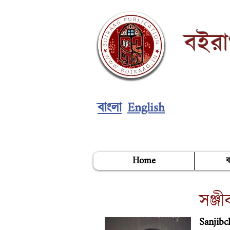
বইর
English
বাংলা
Home
ব
সঞ্জীব
Sanjib