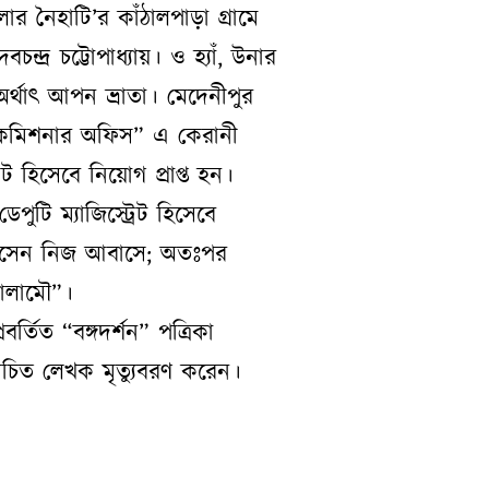
লার নৈহাটি’র কাঁঠালপাড়া গ্রামে
্দ্র চট্টোপাধ্যায়। ও হ্যাঁ, উনার
অর্থাৎ আপন ভ্রাতা। মেদেনীপুর
ান কমিশনার অফিস” এ কেরানী
েট হিসেবে নিয়োগ প্রাপ্ত হন।
ুটি ম্যাজিস্ট্রেট হিসেবে
আসেন নিজ আবাসে; অতঃপর
পালামৌ”।
রবর্তিত “বঙ্গদর্শন” পত্রিকা
চিত লেখক মৃত্যুবরণ করেন।