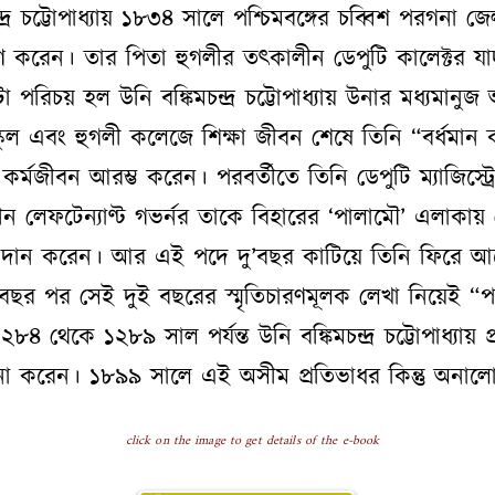
ন্দ্র চট্টোপাধ্যায় ১৮৩৪ সালে পশ্চিমবঙ্গের চব্বিশ পরগনা জে
হণ করেন। তার পিতা হুগলীর তৎকালীন ডেপুটি কালেক্টর যাদবচন
পরিচয় হল উনি বঙ্কিমচন্দ্র চট্টোপাধ্যায় উনার মধ্যমানুজ 
্কুল এবং হুগলী কলেজে শিক্ষা জীবন শেষে তিনি “বর্ধম
কর্মজীবন আরম্ভ করেন। পরবর্তীতে তিনি ডেপুটি ম্যাজিস্ট্র
 লেফটেন্যাণ্ট গভর্নর তাকে বিহারের ‘পালামৌ’ এলাকায় ডেপ
 দান করেন। আর এই পদে দু’বছর কাটিয়ে তিনি ফিরে 
ছর পর সেই দুই বছরের স্মৃতিচারণমূলক লেখা নিয়েই “
দ ১২৮৪ থেকে ১২৮৯ সাল পর্যন্ত উনি বঙ্কিমচন্দ্র চট্টোপাধ্যায় প্
না করেন। ১৮৯৯ সালে এই অসীম প্রতিভাধর কিন্তু অনালো
click on the image to get details of the e-book