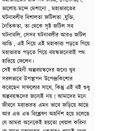
মহাভারতের এত সব চরিত্র, দোষে-গুণে,
ভালোয়-মন্দে মেশানো , মহাভারতের
ঘটনাবলীর বিশালতা জটিলতা ,যুক্তি,
নৈতিকতা, তা থেকে সৃষ্ট জটিল সব
ঘটনাবলি, সেসব ঘটনাবলীর আরও জটিল
ব্যাপ্তি , এই নিয়ে এই মহাকাব্য পড়তে গিয়ে
মহাভারত পড়তে গিয়ে বয়স্কজনেরাই পথ
হারিয়ে ফেলেন।
সেই কাহিনী অল্পবয়স্কদের জন্যে খুব
সরলভাবে উপস্থাপন উপেন্দ্রকিশোর
করেছেন সাফল্যের সাথে, কিন্তু এই বই শুধু
অল্পবয়স্কদের জন্যেই নয় ! আমাদের মনে
জীবনে মহাভারত এমন ভাবে জড়িয়ে আছে
আর এত এত বিশ্লেষণ অহর্নিশ হয়ে চলেছে
যে আমরা অনেকেই হয়তো খেয়াল করিনা