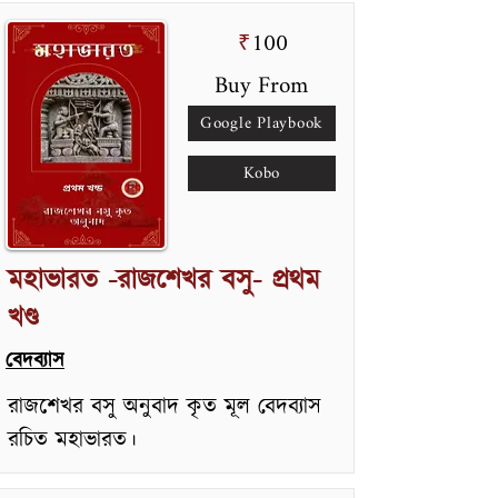
100
₹
Buy From
Google Playbook
Kobo
মহাভারত -রাজশেখর বসু- প্রথম
খণ্ড
বেদব্যাস
রাজশেখর বসু অনুবাদ কৃত মূল বেদব্যাস
রচিত মহাভারত।