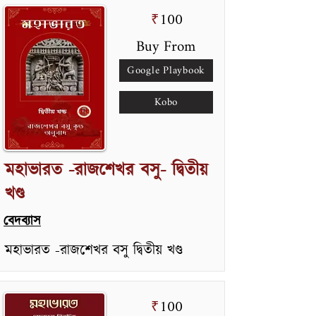
100
₹
Buy From
Google Playbook
Kobo
মহাভারত -রাজশেখর বসু- দ্বিতীয়
খণ্ড
বেদব্যাস
মহাভারত -রাজশেখর বসু দ্বিতীয় খণ্ড
100
₹