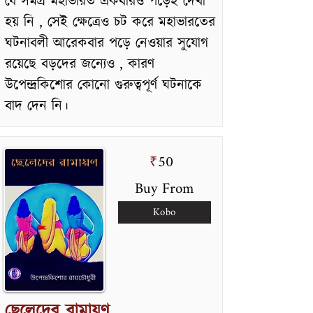
যে সমগ্র মহাভারত একবারও পড়েই দেখা
হয় নি , সেই ক্ষেত্রেও চট করে মহাভারতের
ঘটনাবলী আরেকবার পড়ে নেওয়ার সুযোগ
রয়েছে বড়দের জন্যেও , কারণ
উপেন্দ্রকিশোর কোনো গুরুত্বপূর্ণ ঘটনাকে
বাদ দেন নি।
50
₹
Buy From
Kobo
ছেলেদের রামায়ণ