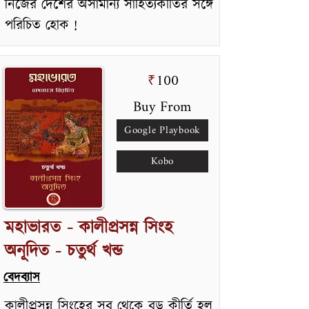
নিজের দেশের অসামান্য সাহিত্যকীর্তির সঙ্গে
পরিচিত হোক !
100
₹
Buy From
Google Playbook
Kobo
মহাভারত - কালীপ্রসন্ন সিংহ
অনূদিত - চতুর্থ খন্ড
বেদব্যাস
কালীপ্রসন্ন সিংহের সব থেকে বড় কীর্তি হল